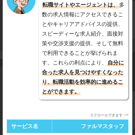
すのに役立ちます
転職サイトやエージェントは、
多
数の求人情報にアクセスできるこ
とやキャリアアドバイスの提供、
◆面接対策や履歴書の添削
スピーディーな求人紹介、面接対
転職エージェントは、面接対策や
策や交渉支援の提供、そして無料
履歴書の添削などのサポートも提
で利用できることが挙げられま
供しています。薬剤師としての経
す。これらの利点により、
自分に
験やスキルを最大限にアピールす
合った求人を見つけやすくなった
る方法や、面接でのポイントなど
り、転職活動を効率的に進めるこ
を指導してくれるため、自己PRや
とができます。
面接の準備に役立ちます。
スクロールできます
◆非公開求人の提供
サービス名
ファルマスタッフ
転職エージェントは、一般に公開