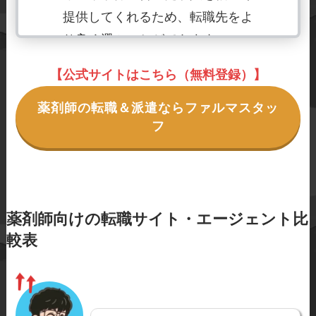
提供してくれるため、転職先をよ
り良く選ぶことができます。
【公式サイトはこちら（無料登録）】
◆専門知識とアドバイス
薬剤師の転職＆派遣ならファルマスタッ
薬剤師向けの転職エージェント
フ
は、専門的な知識や経験を持つス
タッフが在籍しています。彼らは
薬剤師のキャリアや市場動向に精
通しており、適切なアドバイスや
薬剤師向けの転職サイト・エージェント比
情報を提供してくれます。薬剤師
較表
としてのスキルやキャリアプラン
に関する相談ができるため、自身
の成長やキャリアの方向性を見出