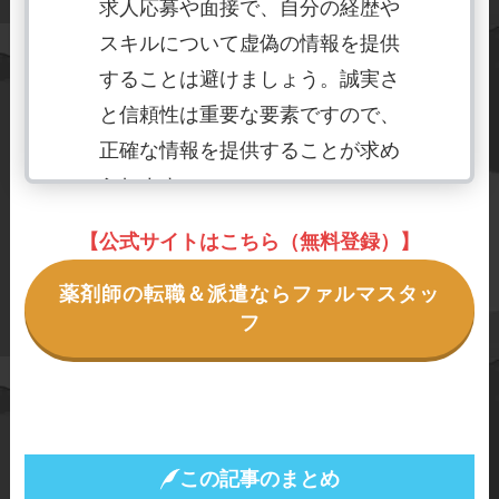
求人応募や面接で、自分の経歴や
スキルについて虚偽の情報を提供
することは避けましょう。誠実さ
と信頼性は重要な要素ですので、
正確な情報を提供することが求め
られます。
【公式サイトはこちら（無料登録）】
◆多重応募の乱用
薬剤師の転職＆派遣ならファルマスタッ
転職活動中に同時に複数の求人に
フ
応募する「多重応募」は、採用担
当者やエージェントの時間や労力
を無駄にするだけでなく、自身の
信用を損なう可能性があります。
この記事のまとめ
真剣に興味を持った求人に絞り、