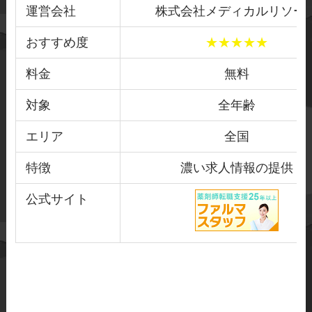
運営会社
株式会社メディカルリソー
されていない非公開求人情報を持
っていることがあります。企業や
おすすめ度
★★★★★
医療機関が公に求人を出さずに人
料金
無料
材募集を行う場合もありますが、
対象
全年齢
転職サイトやエージェントを通じ
てその情報を入手することができ
エリア
全国
ます。これにより、他の求職者と
特徴
濃い求人情報の提供
の競争が少なくなる可能性があり
ます。
公式サイト
◆スムーズな手続きと交渉
転職エージェントは、転職手続き
や条件交渉においてもサポートし