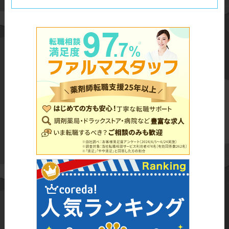
転職先との雇用条件や契約内容を
適当に確認することは避けましょ
う。給与、勤務時間、休暇、福利
厚生、契約の期間や解雇条件な
ど、重要な条件を見落とさずに確
認しましょう。曖昧な点や疑問点
があれば、遠慮せずに質問しまし
ょう。
◆常識やマナーの欠如
転職活動においては、常識やマナ
ーを守ることが重要です。遅刻や
欠席、連絡不足などは採用担当者
やエージェントに対する失礼であ