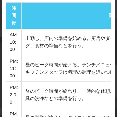
時
間
業
帯
AM:
出勤し、店内の準備を始める。厨房やダイ
10:
グ、食材の準備などを行う。
00
PM:
昼のピーク時間が始まる。ランチメニュー
11:
キッチンスタッフは料理の調理を追いつけ
00
PM:
昼のピーク時間が終わり、一時的な休憩が
2:0
具の洗浄などの準備を行う。
0
PM: