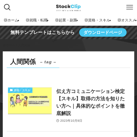
🔳ホーム
🔳就職・転職
🔳起業・副業
🔳資格・スキル
🔳オススメ
無料テンプレートはこちらから
ダウンロードページ
ホーム
人間関係
人間関係
– tag –
伝え方コミュニケーション検定
資格・スキル
【スキル】取得の方法を知りた
い方へ｜具体的なポイントを徹
底解説
2023年10月9日