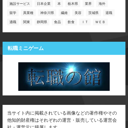
施設サービス
日本企業
本
栃木県
業界
海外
留学
異業種
神奈川県
繊維
美容
茨城県
退職
適職
関東
静岡県
食品
飲食
ＩＴ
ＷＥＢ
転職ミニゲーム
当サイト内に掲載されている画像などの著作権やその
他知的財産権はそれぞれの運営・販売している運営会
社・運営元に帰属します。