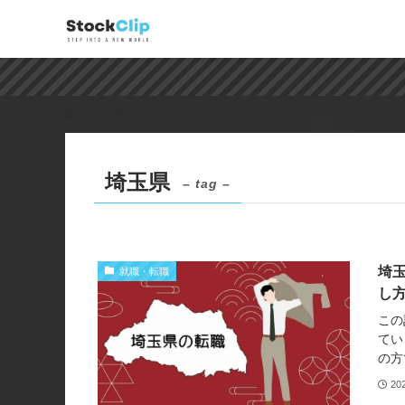
ホーム
埼玉県
埼玉県
– tag –
埼
就職・転職
し
この
てい
の方
20