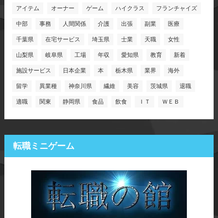
アイテム
オーナー
ゲーム
ハイクラス
フランチャイズ
中部
事務
人間関係
介護
出張
副業
医療
千葉県
在宅サービス
埼玉県
士業
天職
女性
山梨県
岐阜県
工場
年収
愛知県
教育
新着
施設サービス
日本企業
本
栃木県
業界
海外
留学
異業種
神奈川県
繊維
美容
茨城県
退職
適職
関東
静岡県
食品
飲食
ＩＴ
ＷＥＢ
転職ミニゲーム