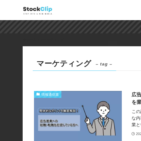
ホーム
マーケティング
マーケティング
– tag –
広
情報通信業
を
この
な内
業と
20